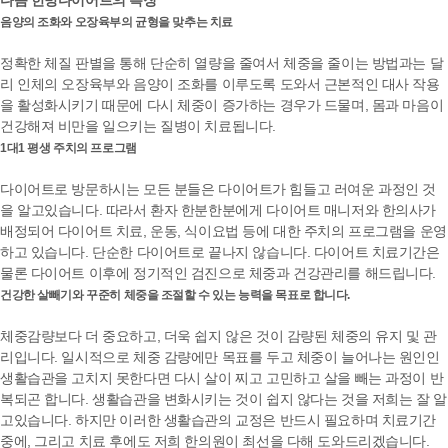
음양의 조화와 오장육부의 균형을 맞추는 치료
정확한 체질 판별을 통해 단순히 열량을 줄여서 체중을 줄이는 방법과는 달
리
인체의 오장육부와 음양이 조화를 이루도록 도와서 근본적인 대사 작용
을 활성화
시키기 때문에 다시 체중이 증가하는 경우가 드물며, 몸과 마음이
건강해져 비만을 일으키는 질병이 치료됩니다.
1대1 평생 주치의 프로그램
다이어트로 방문하시는 모든 분들은 다이어트가 힘들고 러여운 과정인 것
을 알고있습니다. 따라서 환자
한분한분에게 다이어트 매니저와 한의사가
배정되어 다이어트 치료, 운동, 식이요법 등에 대한 주치의 프로그램을 운영
하고 있습니다. 단순한 다이어트로 끝나지 않습니다. 다이어트 치료기간은
물론 다이어트 이후에 정기적인 검진으로 체중과 건강관리를 해드립니다.
건강한 살빼기와 꾸준히 체중을 조절할 수 있는 능력을 목표로 합니다.
체중감량보다 더 중요하고, 더욱 쉽지 않은 것이 감량된 체중의 유지 및 관
리입니다. 일시적으로 체중 감량에만 목표를 두고 체중이 늘어나는 원인인
생활습관을 고치지 못한다면 다시 살이 찌고 고민하고 살을 빼는 과정이 반
복되곤 합니다. 생활습관을 변화시키는 것이 쉽지 않다는 것을 저희는 잘 알
고있습니다. 하지만 이러한
생활습관의 교정은 반드시 필요하며 치료기간
중에, 그리고 치료 후에도 저희 한의원이 최선을 다해 도와드리겠습니다.